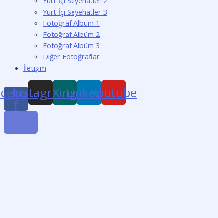
Yurt İçi Seyehatler 2
Yurt İçi Seyehatler 3
Fotoğraf Albüm 1
Fotoğraf Albüm 2
Fotoğraf Albüm 3
Diğer Fotoğraflar
İletişim
acebook-
Instagram
Xing
Linkedin
Youtube
f