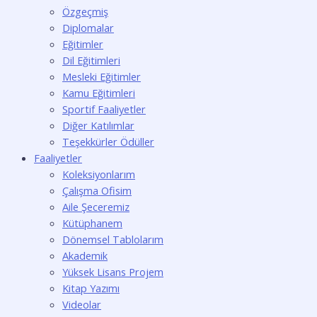
Özgeçmiş
Diplomalar
Eğitimler
Dil Eğitimleri
Mesleki Eğitimler
Kamu Eğitimleri
Sportif Faaliyetler
Diğer Katılımlar
Teşekkürler Ödüller
Faaliyetler
Koleksiyonlarım
Çalışma Ofisim
Aile Şeceremiz
Kütüphanem
Dönemsel Tablolarım
Akademik
Yüksek Lisans Projem
Kitap Yazımı
Videolar