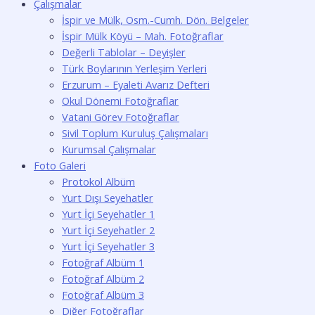
Çalışmalar
İspir ve Mülk, Osm.-Cumh. Dön. Belgeler
İspir Mülk Köyü – Mah. Fotoğraflar
Değerli Tablolar – Deyişler
Türk Boylarının Yerleşim Yerleri
Erzurum – Eyaleti Avarız Defteri
Okul Dönemi Fotoğraflar
Vatani Görev Fotoğraflar
Sivil Toplum Kuruluş Çalışmaları
Kurumsal Çalışmalar
Foto Galeri
Protokol Albüm
Yurt Dışı Seyehatler
Yurt İçi Seyehatler 1
Yurt İçi Seyehatler 2
Yurt İçi Seyehatler 3
Fotoğraf Albüm 1
Fotoğraf Albüm 2
Fotoğraf Albüm 3
Diğer Fotoğraflar