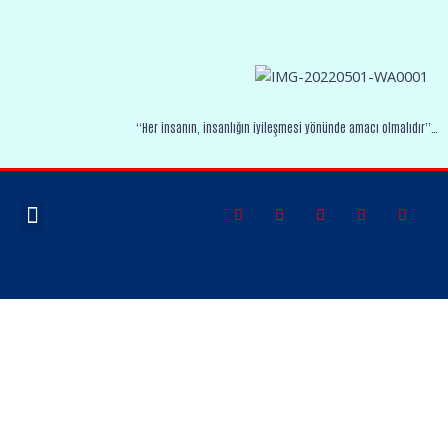
“Her insanın, insanlığın iyileşmesi yönünde amacı olmalıdır”…
FOTO GALERI