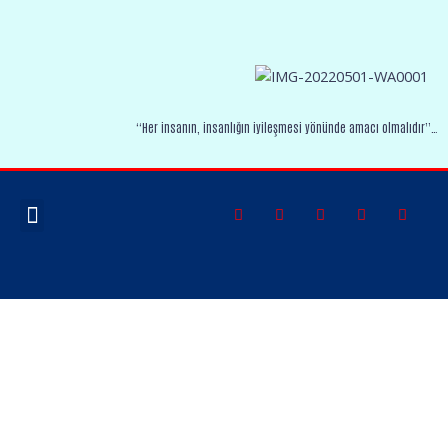
“Her insanın, insanlığın iyileşmesi yönünde amacı olmalıdır”…
FOTO GALERI